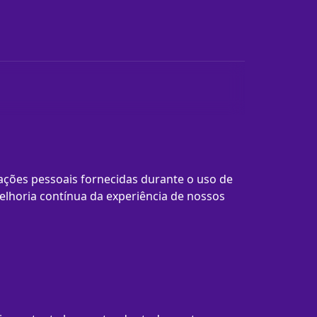
ações pessoais fornecidas durante o uso de
elhoria contínua da experiência de nossos