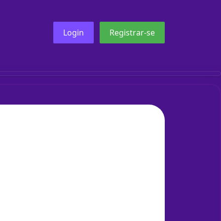
Login
Registrar-se