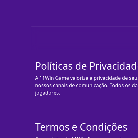
Políticas de Privacida
A 11Win Game valoriza a privacidade de se
nossos canais de comunicação. Todos os dad
jogadores.
Termos e Condições