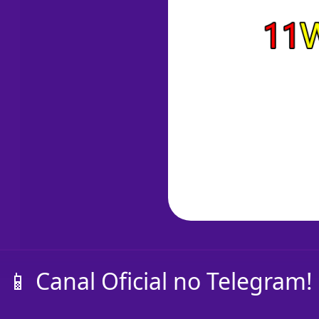
📱 Canal Oficial no Telegram!