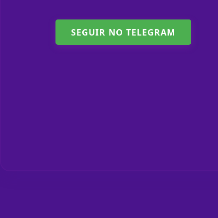
SEGUIR NO TELEGRAM