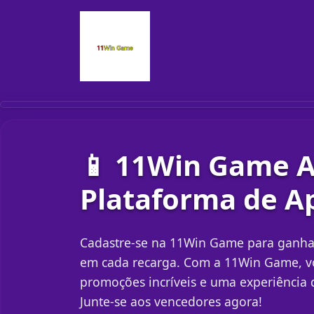
📱 11Win Game 
Plataforma de A
Cadastre-se na 11Win Game para ganha
em cada recarga. Com a 11Win Game, v
promoções incríveis e uma experiência d
Junte-se aos vencedores agora!