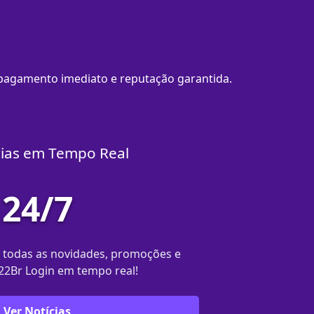
m
 pagamento imediato e reputação garantida.
cias em Tempo Real
24/7
e todas as novidades, promoções e
22Br Login em tempo real!
Ver Notícias