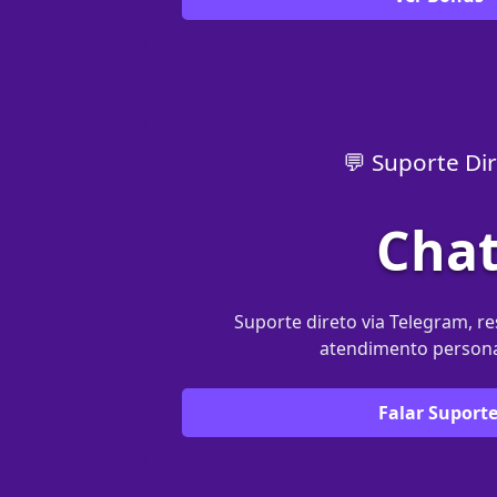
💬 Suporte Di
Cha
Suporte direto via Telegram, r
atendimento persona
Falar Suport