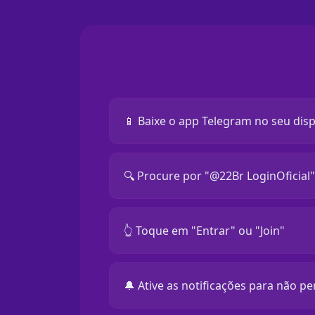
📱 Baixe o app Telegram no seu disp
🔍 Procure por "@22Br LoginOficial"
👆 Toque em "Entrar" ou "Join"
🔔 Ative as notificações para não p