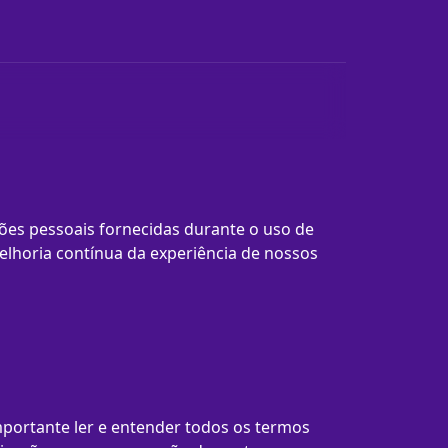
ões pessoais fornecidas durante o uso de
elhoria contínua da experiência de nossos
mportante ler e entender todos os termos