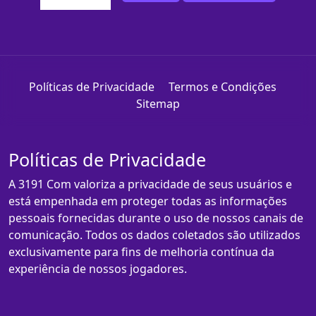
Políticas de Privacidade
Termos e Condições
Sitemap
Políticas de Privacidade
A 3191 Com valoriza a privacidade de seus usuários e
está empenhada em proteger todas as informações
pessoais fornecidas durante o uso de nossos canais de
comunicação. Todos os dados coletados são utilizados
exclusivamente para fins de melhoria contínua da
experiência de nossos jogadores.