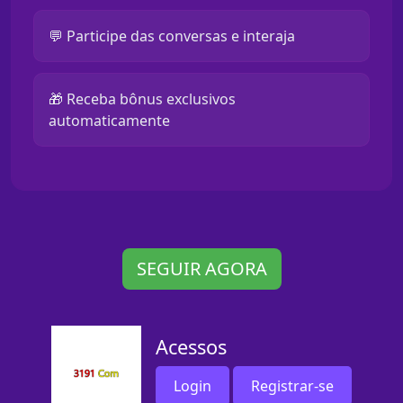
💬 Participe das conversas e interaja
🎁 Receba bônus exclusivos
automaticamente
SEGUIR AGORA
Acessos
Login
Registrar-se