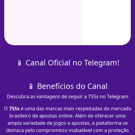
📱 Canal Oficial no Telegram!
📱 Benefícios do Canal
Descubra as vantagens de seguir a 7SSs no Telegram
O
7SSs
é uma das marcas mais respeitadas do mercado
brasileiro de apostas online. Além de oferecer uma
ampla variedade de jogos e apostas, a plataforma se
destaca pelo compromisso inabalável com a proteção