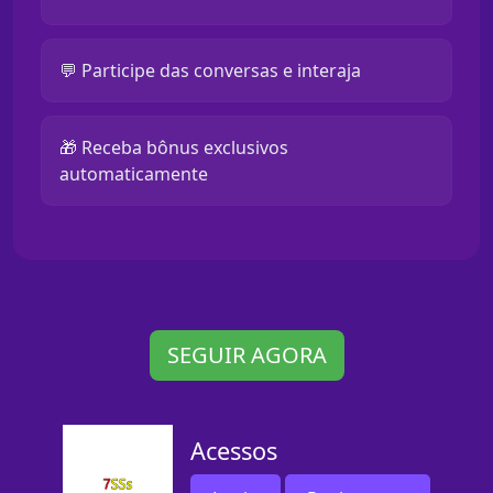
💬 Participe das conversas e interaja
🎁 Receba bônus exclusivos
automaticamente
SEGUIR AGORA
Acessos