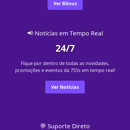
Ver Bônus
📢 Notícias em Tempo Real
24/7
Fique por dentro de todas as novidades,
promoções e eventos da 7SSs em tempo real!
Ver Notícias
💬 Suporte Direto