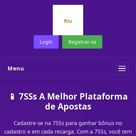
Login
Registrar-se
Menu
📱 7SSs A Melhor Plataforma
de Apostas
Cadastre-se na 7SSs para ganhar bônus no
cadastro e em cada recarga. Com a 7SSs, você tem