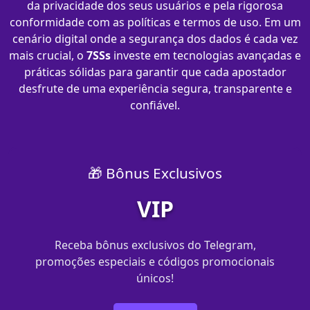
da privacidade dos seus usuários e pela rigorosa
conformidade com as políticas e termos de uso. Em um
cenário digital onde a segurança dos dados é cada vez
mais crucial, o
7SSs
investe em tecnologias avançadas e
práticas sólidas para garantir que cada apostador
desfrute de uma experiência segura, transparente e
confiável.
🎁 Bônus Exclusivos
VIP
Receba bônus exclusivos do Telegram,
promoções especiais e códigos promocionais
únicos!