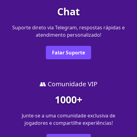
Chat
Suporte direto via Telegram, respostas rápidas e
atendimento personalizado!
Falar Suporte
👥 Comunidade VIP
1000+
Junte-se a uma comunidade exclusiva de
jogadores e compartilhe experiências!