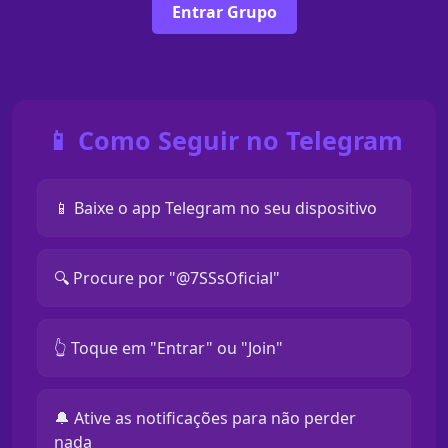
Entrar Grupo
📱 Como Seguir no Telegram
📱 Baixe o app Telegram no seu dispositivo
🔍 Procure por "@7SSsOficial"
👆 Toque em "Entrar" ou "Join"
🔔 Ative as notificações para não perder
nada