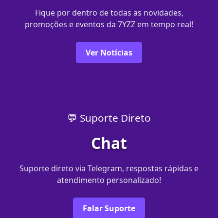
Fique por dentro de todas as novidades,
promoções e eventos da 7YZZ em tempo real!
Ver Notícias
💬 Suporte Direto
Chat
Suporte direto via Telegram, respostas rápidas e
atendimento personalizado!
Falar Suporte