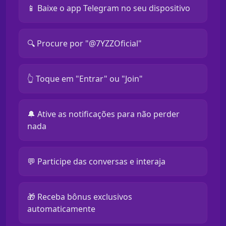
📱 Baixe o app Telegram no seu dispositivo
🔍 Procure por "@7YZZOficial"
👆 Toque em "Entrar" ou "Join"
🔔 Ative as notificações para não perder
nada
💬 Participe das conversas e interaja
🎁 Receba bônus exclusivos
automaticamente